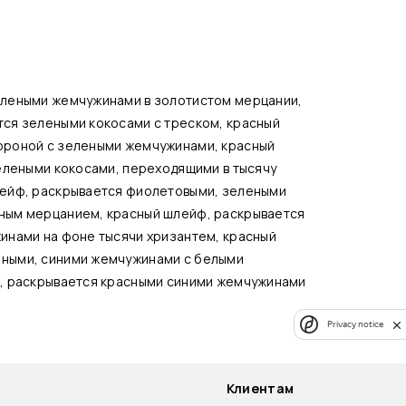
елеными жемчужинами в золотистом мерцании,
ся зелеными кокосами с треском, красный
ороной с зелеными жемчужинами, красный
елеными кокосами, переходящими в тысячу
лейф, раскрывается фиолетовыми, зелеными
ным мерцанием, красный шлейф, раскрывается
инами на фоне тысячи хризантем, красный
еными, синими жемчужинами с белыми
ф, раскрывается красными синими жемчужинами
Privacy notice
Клиентам