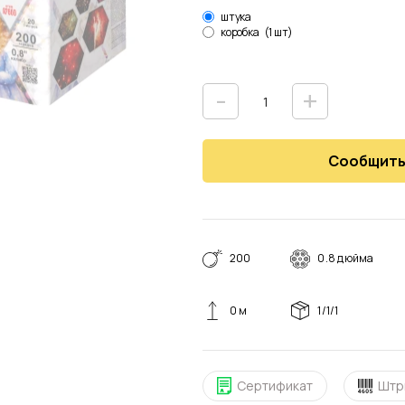
штука
коробка
(1 шт)
-
+
Сообщить
200
0.8 дюйма
0 м
1/1/1
Сертификат
Штр