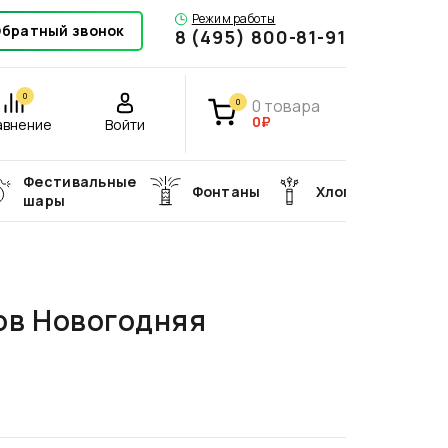
Режим работы
братный звонок
8 (495) 800-81-91
0
0
товара
0
0₽
авнение
Войти
Фестивальные
Фонтаны
Хлопушки
шары
ов Новогодняя