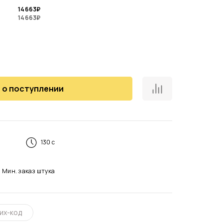
14 663
₽
14 663
₽
 о поступлении
130 с
Мин. заказ
штука
их-код