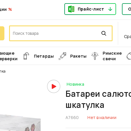
Прайс-лист
О
ции
Ср
ающие
Римские
Петарды
Ракеты
ерверки
свечи
лка
Новинка
Батареи салют
шкатулка
А7660
Нет в наличии