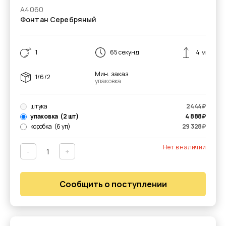
А4060
Фонтан Серебряный
1
65 секунд
4 м
Мин. заказ
1/6/2
упаковка
штука
2444
₽
упаковка
(2 шт)
4 888
₽
коробка
(6 уп)
29 328
₽
Нет в наличии
-
+
Сообщить о поступлении