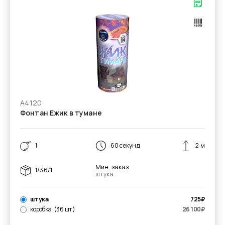
А4120
Фонтан Ежик в тумане
1
60 секунд
2 м
Мин. заказ
1/36/1
штука
штука
725
₽
коробка
(36 шт)
26 100
₽