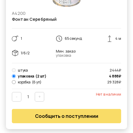
А4200
Фонтан Серебряный
1
65 секунд
4 м
Мин. заказ
1/6/2
упаковка
штука
2444
₽
упаковка
(2 шт)
4 888
₽
коробка
(6 уп)
29 328
₽
Нет в наличии
-
+
Сообщить о поступлении