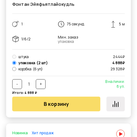
Фонтан Эйяфьятлайокудль
1
75 секунд
5 м
Мин. заказ
1/6/2
упаковка
штука
2444
₽
упаковка
(2 шт)
4 888
₽
коробка
(6 уп)
29 328
₽
В наличии:
-
+
8
уп.
Итого:
4 888
₽
В корзину
Новинка
Хит продаж