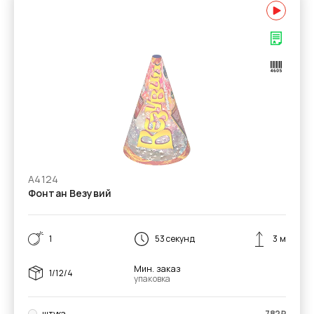
А4124
Фонтан Везувий
1
53 секунд
3 м
Мин. заказ
1/12/4
упаковка
штука
782
₽