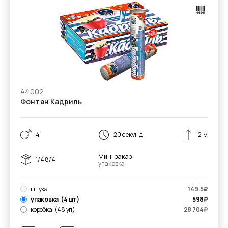
А4002
Фонтан Кадриль
4
20 секунд
2 м
Мин. заказ
1/48/4
упаковка
штука
149.5
₽
упаковка
(4 шт)
598
₽
коробка
(48 уп)
28 704
₽