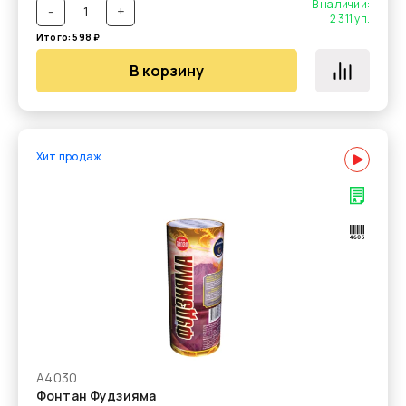
В наличии:
-
+
2 311
уп.
Итого:
598
₽
В корзину
Хит продаж
А4030
Фонтан Фудзияма