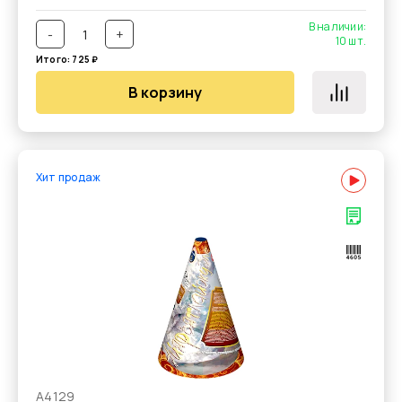
В наличии:
-
+
10
шт.
Итого:
725
₽
В корзину
Хит продаж
А4129