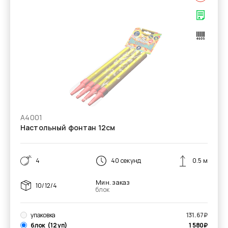
А4001
Настольный фонтан 12см
4
40 секунд
0.5 м
Мин. заказ
10/12/4
блок
упаковка
131.67
₽
блок
(12 уп)
1 580
₽