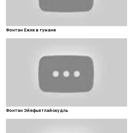
Фонтан Ежик в тумане
Фонтан Эйяфьятлайокудль