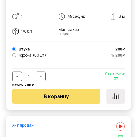
1
45 секунд
3 м
Мин. заказ
1/60/1
штука
штука
288
₽
коробка
(60 шт)
17 280
₽
В наличии:
-
+
37
шт.
Итого:
288
₽
В корзину
Хит продаж