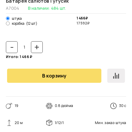
Батарея салютов Гугусик
А7004
В наличии:
484
шт.
1 466
₽
штука
17 592
₽
коробка
(12 шт)
-
+
Итого:
1 466
₽
В корзину
19
0.8 дюйма
30 с
20 м
1/12/1
Мин. заказ
штука