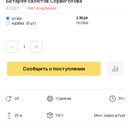
Батарея салютов Сорвиголова
А7027
Нет в наличии
2 392
₽
штука
19 136
₽
коробка
(8 шт)
-
+
Сообщить о поступлении
20
1.1 дюйма
30 с
25 м
1/8/1
Мин. заказ
штука