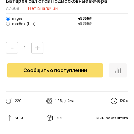
Батарея салютов Подмосковные вечера
А7668
Нет в наличии
45 356
₽
штука
45 356
₽
коробка
(1 шт)
-
+
Сообщить о поступлении
220
1.25 дюйма
120 с
30 м
1/1/1
Мин. заказ
штука