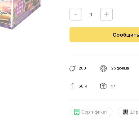
-
+
Сообщить
200
1.25 дюйма
30 м
1/1/1
Сертификат
Штр