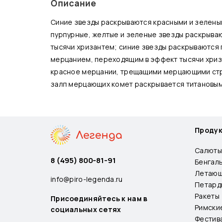
Описание
Синие звезды раскрываются красными и зелены
пурпурные, желтые и зеленые звезды раскрыв
тысячи хризантем; синие звезды раскрываются
мерцанием, переходящим в эффект тысячи хри
красное мерцании, трещащими мерцающими ст
залп мерцающих комет раскрывается титановым
Проду
Салюты
8 (495) 800-81-91
Бенгал
Летающ
info@piro-legenda.ru
Петард
Ракеты
Присоединяйтесь к нам в
Римски
социальных сетях
Фестив