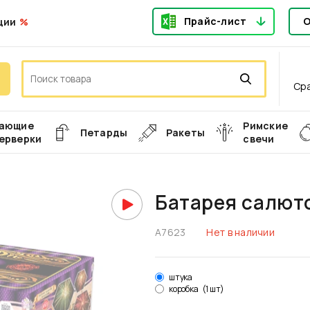
Прайс-лист
О
ции
Ср
ающие
Римские
Петарды
Ракеты
ерверки
свечи
Батарея салют
А7623
Нет в наличии
штука
коробка
(1 шт)