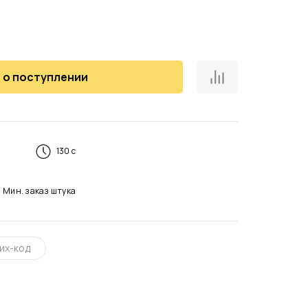
 о поступлении
130 с
Мин. заказ
штука
их-код