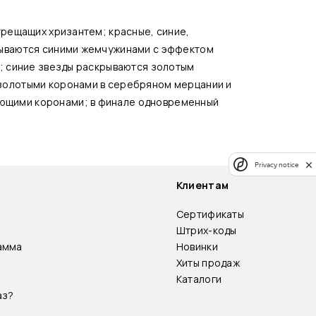
рещащих хризантем; красные, синие,
рываются синими жемчужинами с эффектом
; синие звезды раскрываются золотым
золотыми коронами в серебряном мерцании и
ющими коронами; в финале одновременный
Privacy notice
Клиентам
Сертификаты
Штрих-коды
амма
Новинки
Хиты продаж
Каталоги
аз?