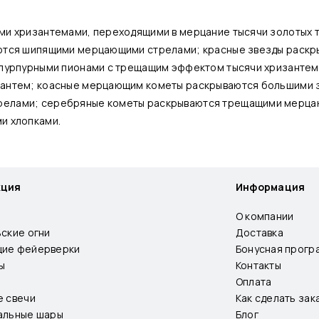
ми хризантемами, переходящими в мерцание тысячи золотых т
аются шипящими мерцающими стрелами; красные звезды раск
 пурпурными пионами с трещащим эффектом тысячи хризантем
зантем; коасные мерцающим кометы раскрываются большими 
релами; серебряные кометы раскрываются трещащими мерца
и хлопками.
кция
Информация
О компании
ьские огни
Доставка
ие фейерверки
Бонусная прогр
ы
Контакты
Оплата
е свечи
Как сделать зак
альные шары
Блог