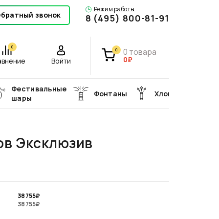
Режим работы
братный звонок
8 (495) 800-81-91
0
0
товара
0
0₽
авнение
Войти
Фестивальные
Фонтаны
Хлопушки
шары
ов Эксклюзив
38 755
₽
38 755
₽