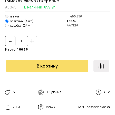
Римская свеча Ожерелье
А5045
В наличии:
859
уп.
штука
465.75
₽
1 863
₽
упаковка
(4 шт)
44 712
₽
коробка
(24 уп)
-
+
Итого:
1 863
₽
В корзину
8
0.8 дюйма
40 с
20 м
1/24/4
Мин. заказ
упаковка