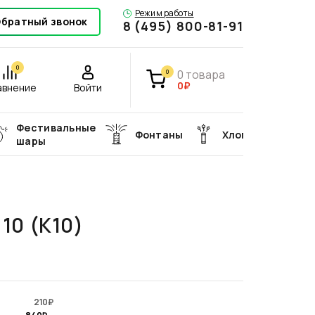
Режим работы
братный звонок
8 (495) 800-81-91
0
0
товара
0
0₽
авнение
Войти
Фестивальные
Фонтаны
Хлопушки
шары
10 (К10)
210
₽