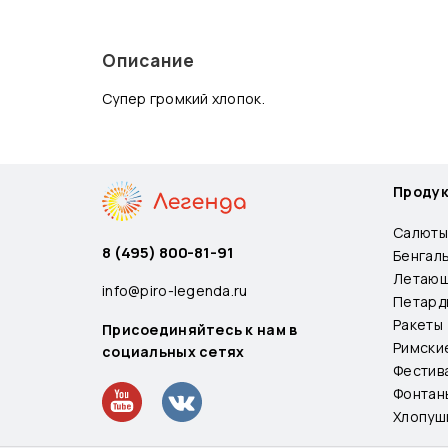
Описание
Супер громкий хлопок.
Проду
Салюты
8 (495) 800-81-91
Бенгал
Летающ
info@piro-legenda.ru
Петард
Ракеты
Присоединяйтесь к нам в
Римски
социальных сетях
Фестив
Фонтан
Хлопуш