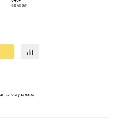
840
₽
60 480
₽
ин. заказ
упаковка