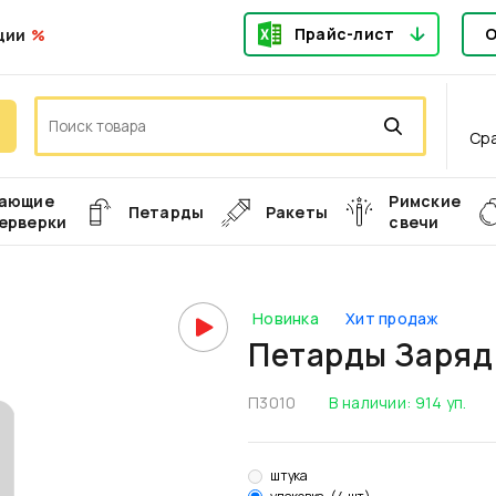
Прайс-лист
О
ции
Ср
ающие
Римские
Петарды
Ракеты
ерверки
свечи
Новинка
Хит продаж
Петарды Заряд 
П3010
В наличии:
914
уп.
штука