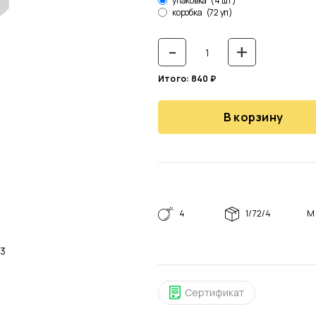
упаковка
(4 шт)
коробка
(72 уп)
-
+
Итого:
840
₽
В корзину
4
1/72/4
М
5 м3
Сертификат