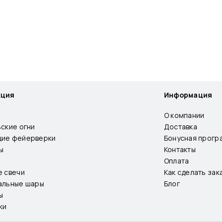
кция
Информация
О компании
ьские огни
Доставка
ие фейерверки
Бонусная прогр
ы
Контакты
Оплата
е свечи
Как сделать зак
альные шары
Блог
ы
ки