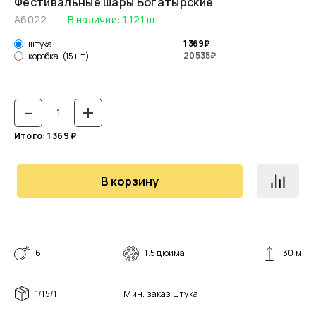
Фестивальные шары Богатырские
А6022
В наличии:
1 121
шт.
1 369
₽
штука
20 535
₽
коробка
(15 шт)
-
+
Итого:
1 369
₽
В корзину
6
1.5 дюйма
30 м
1/15/1
Мин. заказ
штука