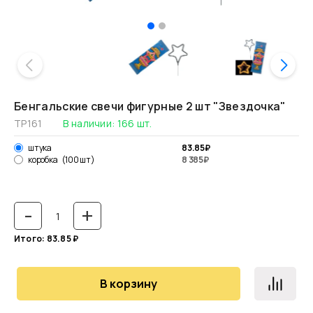
Бенгальские свечи фигурные 2 шт "Звездочка"
ТР161
В наличии:
166
шт.
83.85
₽
штука
8 385
₽
коробка
(100 шт)
-
+
Итого:
83.85
₽
В корзину